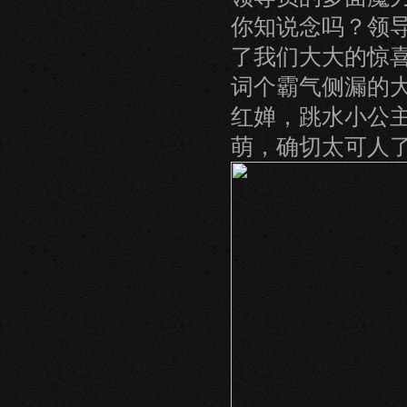
你知说念吗？领
了我们大大的惊
词个霸气侧漏的
红婵，跳水小公
萌，确切太可人