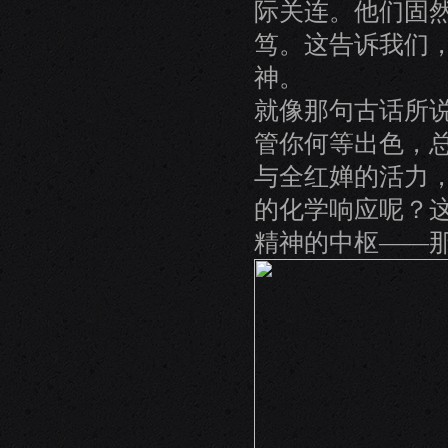
际关连。他们固
笃。这告诉我们
神。
就像那句古话所说
管你何等出色，
与全红婵的活力
的化学响应呢？
精神的中枢——