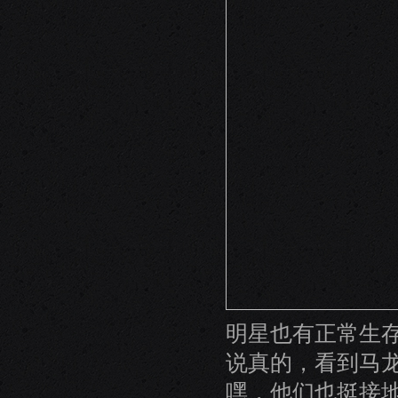
明星也有正常生
说真的，看到马
嘿，他们也挺接