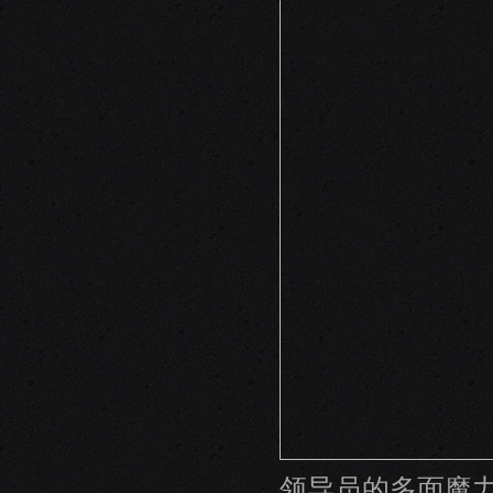
领导员的多面魔