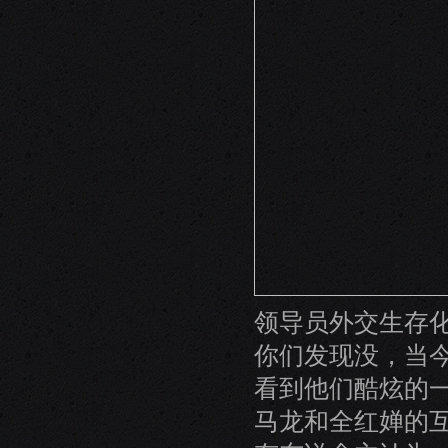
领导员外交生存
你们发现没，当
看到他们酷炫的
马龙和全红婵的