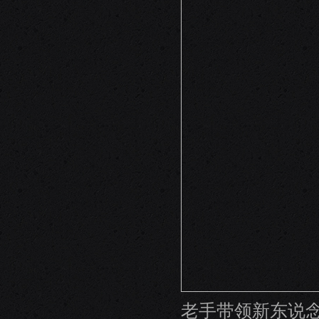
老手带领新东说