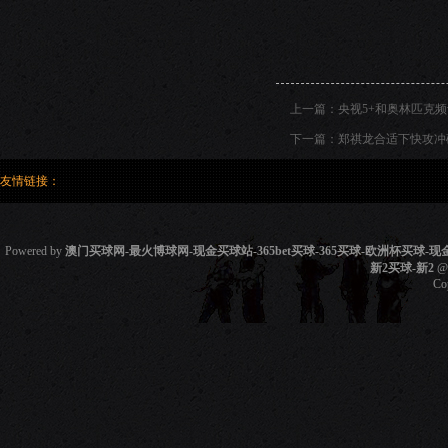
上一篇：
央视5+和奥林匹克
下一篇：
郑祺龙合适下快攻冲
友情链接：
Powered by
澳门买球网-最火博球网-现金买球站-365bet买球-365买球-欧洲杯买球-
新2买球-新2
@2
Co