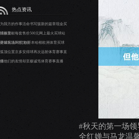
热点资讯
为我方的作事活命书写簇新的篇章现金买
球推荐
招标文献每套售价500元网上最火买球站
评级玩法网投大全
曼城客场3-1打败哥本哈根欧洲体育买球
弧顶位置京多安得球再次远射体育赛事直
播
但他们的友情却至极诚笃体育赛事直播
#秋天的第一场领
全红婵与马龙温