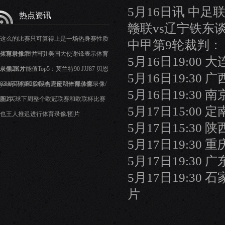
5月16日讯 中
热点资讯
赣联vs辽宁铁东
这么的比赛只可算得上是一场热身赛性质
中甲第9轮裁判：
体育录像/图片
买球群投注中国驻美国大使谢锋表示体育
5月16日19:0
录像/图片
灰熊2K才能值Top5：莫兰特90 JJJ87 贝恩
5月16日19:30
83 斯玛特80 GG-杰克逊78体育录像/
yabo买球第2阶段合座阐明一般体育录像/
5月16日19:30
图片
新2买球下周整个欧冠联赛和欧联杯比赛
5月17日15:0
也王人推迟进行体育录像/图片
5月17日15:30
5月17日19:3
5月17日19:3
5月17日19:3
片