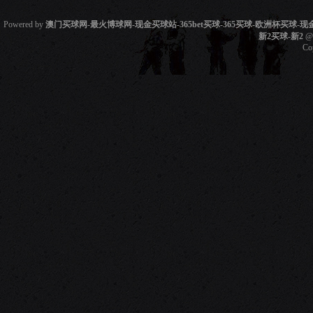
Powered by
澳门买球网-最火博球网-现金买球站-365bet买球-365买球-欧洲杯买球-
新2买球-新2
@2
Co