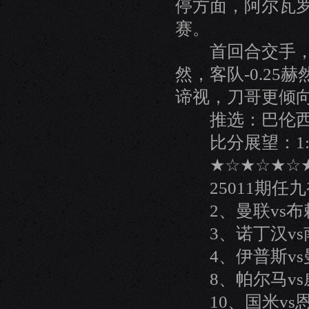
停方面，阿尔瓦
赛。
首回合交手，巴
然，客队-0.2
谛视，刀哥更倾
推选：巴伦西亚
比分展望：1:1/
★☆★☆★☆★
25011期任九
2、曼联vs布赖
3、诺丁汉vs南
4、伊普斯vs曼
8、帕尔马vs威
10、国米vs恩