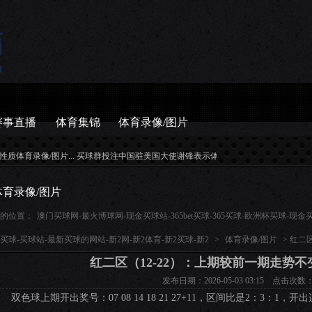
赛事直播
体育集锦
体育录像/图片
/图片...
买球群投注中国驻美国大使谢锋表示体育录像/图片...
灰熊2K才能值Top5：莫兰
体育录像/图片
的位置：
澳门买球网-最火博球网-现金买球站-365bet买球-365买球-欧洲杯买球-现
买球-买球站-最新买球的网站-新2网-新2体育-新2买球-新2
>
体育录像/图片
> 红二
红二区（12-22）：上期较前一期走势不
发布日期：2026-05-03 03:15 点击次数：
色球上期开出奖号：07 08 14 18 21 27+11，区间比是2：3：1，开出连