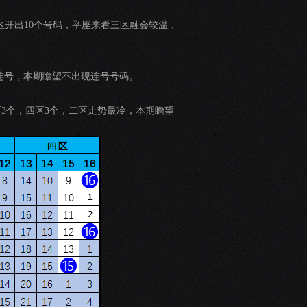
区开出10个号码，举座来看三区融会较温，
出连号，本期瞻望不出现连号号码。
3个，四区3个，二区走势最冷，本期瞻望