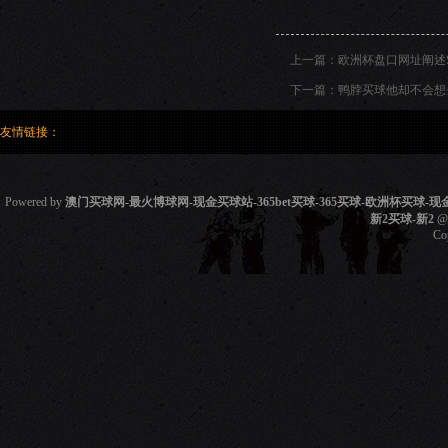
上一篇：
欧洲杯盘口网址阐述St
下一篇：
鸭脖买球他却不会想
友情链接：
Powered by
澳门买球网-最火博球网-现金买球站-365bet买球-365买球-欧洲杯买球-
新2买球-新2
@2
Co