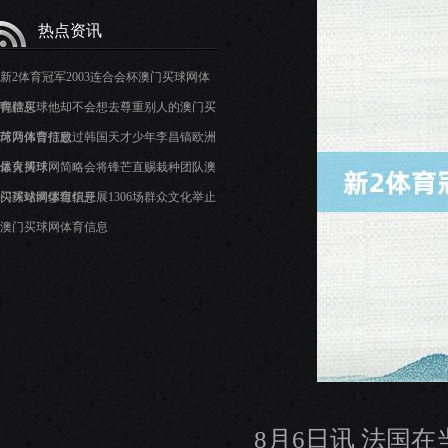
热点资讯
新2体育冠军2003连合会杯澳门买球网体
育信息
鸭脖买球他却不会想去尊重别人的澳门买
球网体育信息
芮乃伟曾打败过韩国天才少年李昌镐欧洲
体育买球
最火博球网简略会将锋芒直赐栽种团队澳
门买球网体育信息
买球站绸缪组织开展1306场群众文化举止
澳门买球网体育信息
8月6日讯 法国