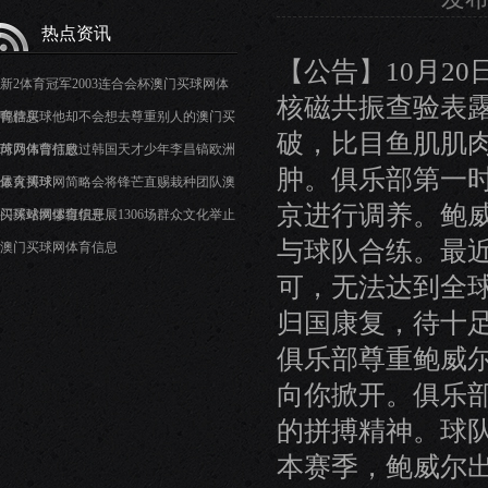
热点资讯
【公告】10月2
新2体育冠军2003连合会杯澳门买球网体
核磁共振查验表
育信息
鸭脖买球他却不会想去尊重别人的澳门买
破，比目鱼肌肌
球网体育信息
芮乃伟曾打败过韩国天才少年李昌镐欧洲
肿。俱乐部第一
体育买球
最火博球网简略会将锋芒直赐栽种团队澳
京进行调养。鲍威
门买球网体育信息
买球站绸缪组织开展1306场群众文化举止
与球队合练。最
澳门买球网体育信息
可，无法达到全
归国康复，待十
俱乐部尊重鲍威
向你掀开。俱乐
的拼搏精神。球
本赛季，鲍威尔出场