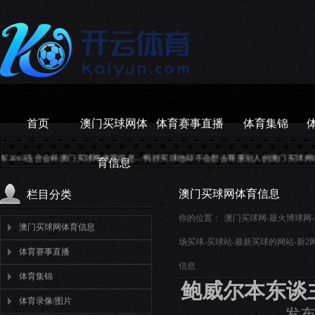
首页
澳门买球网体
体育赛事直播
体育集锦
合会杯澳门买球网体育信息...
鸭脖买球他却不会想去尊重别人的澳门买球网体育信息...
育信息
澳门买球网体育信息
栏目分类
你的位置：
澳门买球网-最火博球网-现
澳门买球网体育信息
场买球-买球站-最新买球的网站-新2网
体育赛事直播
信息
体育集锦
鲍威尔本东谈
体育录像/图片
发布