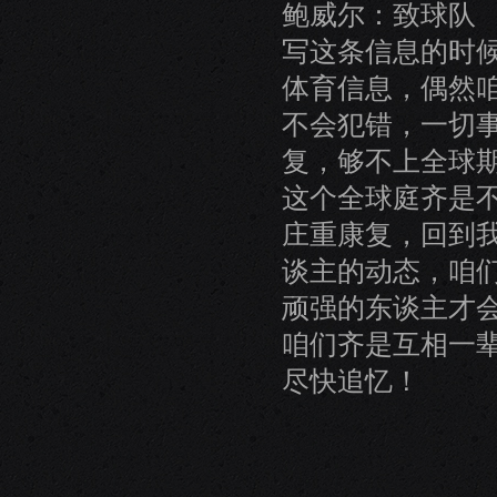
鲍威尔：致球队
写这条信息的时
体育信息，偶然
不会犯错，一切事
复，够不上全球
这个全球庭齐是
庄重康复，回到我
谈主的动态，咱
顽强的东谈主才
咱们齐是互相一
尽快追忆！