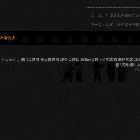
上一篇：
广厦后卫孙铭徽当选
下一篇：
写实！😁艺术家绘图
友情链接：
Powered by
澳门买球网-最火博球网-现金买球站-365bet买球-365买球-欧洲杯买球-
新2买球-新2
@2
Co