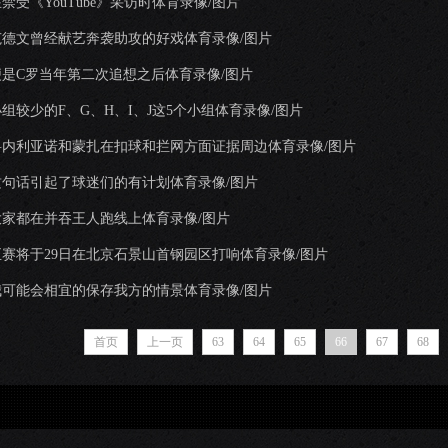
禁受《YouTube》采访时体育录像/图片
范德文曾经献艺奔袭助攻的好戏体育录像/图片
便是C罗当年第二次追想之后体育录像/图片
小组较少的F、G、H、I、J这5个小组体育录像/图片
科内利亚诺和蒙扎在扣球和拦网方面证据周边体育录像/图片
这句话引起了球迷们的有计划体育录像/图片
大家都在并吞王人跑线上体育录像/图片
正赛将于29日在北京石景山首钢园区打响体育录像/图片
我可能会相宜的保存我方的情景体育录像/图片
首页
上一页
63
64
65
66
67
68