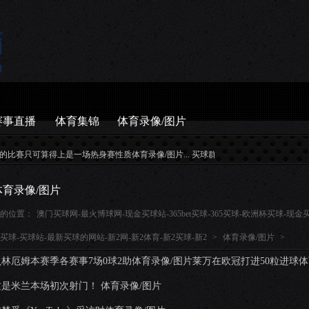
赛事直播
体育集锦
体育录像/图片
赛只可算得上是一场热身赛性质体育录像/图片...
买球群投注中国驻美国大使谢锋表示体育
体育录像/图片
的位置：
澳门买球网-最火博球网-现金买球站-365bet买球-365买球-欧洲杯买球-现
买球-买球站-最新买球的网站-新2网-新2体育-新2买球-新2
>
体育录像/图片
>
贝林厄姆本赛季各赛事7场0球2助体育录像/图片
莱万在欧冠打进50粒进球体
这是米兰本场初次射门！ 体育录像/图片