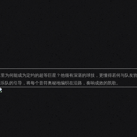
库里为何能成为定约的超等巨星？他领有深湛的球技，更懂得若何与队友
同乐队的引导，将每个音符奥秘地编织在沿路，奏响成效的凯歌。