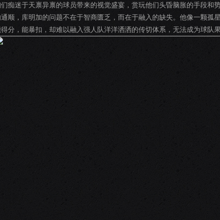
咱们痴迷于天禀异禀的球员带来的视觉盛宴，赏玩他们头昏脑胀的手段和
的通顺，库明加的问题不在于智商匮乏，而在于融入的缺失。他像一颗孤
能得分，能暴扣，却难以融入强人队洋洋洒洒的传切体系，无法成为球队