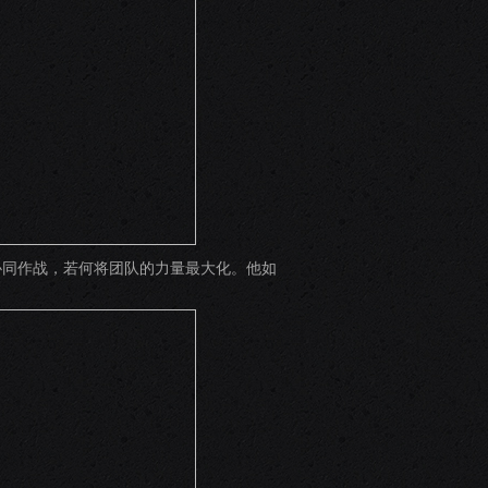
协同作战，若何将团队的力量最大化。他如