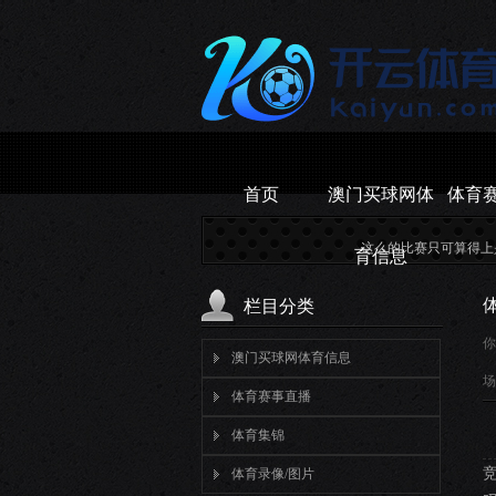
首页
澳门买球网体
体育
这么的比赛只可算得上是一场热身赛性质体育
育信息
栏目分类
你
澳门买球网体育信息
场
体育赛事直播
体育集锦
体育录像/图片