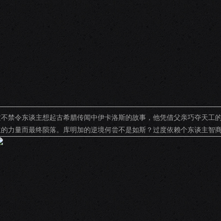
这不禁令东谈主想起古希腊传闻中伊卡洛斯的故事，他凭借父亲巧夺天工
主的力量而最终陨落。库明加的逆境何尝不是如斯？过度依赖个东谈主智