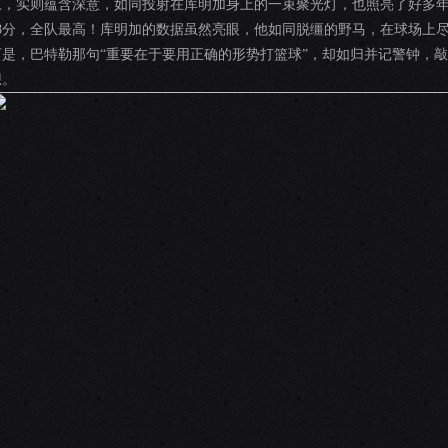
叹，实则蕴含深意，如同投射在库明加身上的一束聚光灯，也照亮了好多
18分，全队最高！库明加的数据虽然亮眼，他如同脱缰的野马，在球场上
可是，巴特勒那句“重要在于要用正确的形势打篮球”，却如归并记警钟，
想。