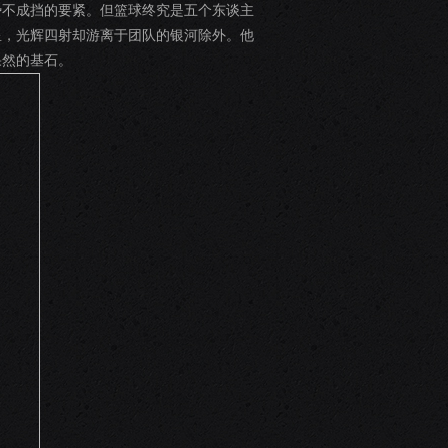
势不成挡的要紧。但篮球终究是五个东谈主
星，光辉四射却游离于团队的银河除外。他
果然的基石。