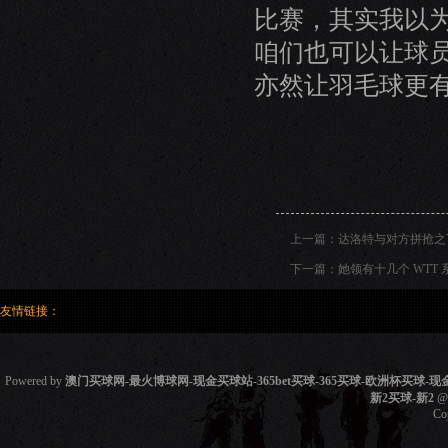
比赛，其实我以
咱们也可以让球
亦然让羽毛球更
上一篇：
达洛特与对方拼抢之
下一篇：
她领有十几个 WTT
友情链接：
Powered by
澳门买球网-最火博球网-现金买球站-365bet买球-365买球-欧洲杯买球-
新2买球-新2
@2
Co