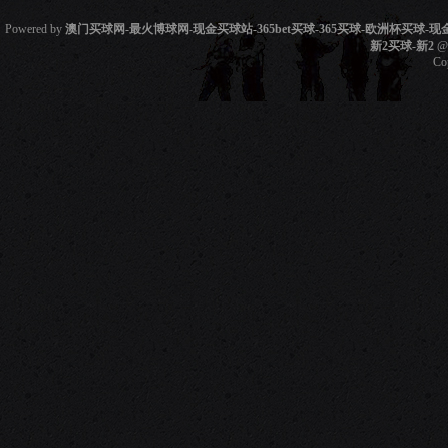
Powered by
澳门买球网-最火博球网-现金买球站-365bet买球-365买球-欧洲杯买球-
新2买球-新2
@2
Co