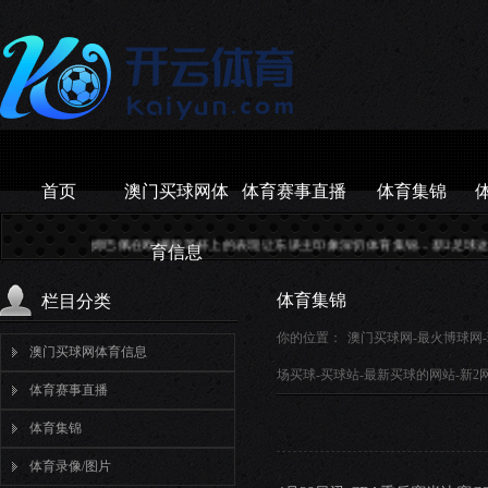
首页
澳门买球网体
体育赛事直播
体育集锦
姆巴佩在欧洲超等杯上的表现让东谈主印象深切体育集锦...
新2足球这些科技公
育信息
体育集锦
栏目分类
你的位置：
澳门买球网-最火博球网-现
澳门买球网体育信息
场买球-买球站-最新买球的网站-新2网
体育赛事直播
体育集锦
体育录像/图片