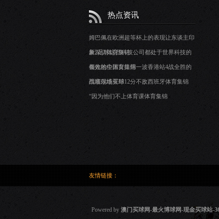
热点资讯
姆巴佩在欧洲超等杯上的表现让东谈主印
象深切体育集锦
新2足球这些科技公司都处于世界科技的
领先地位体育集锦
奏效的中国女排用一波香港站4战全胜的
战绩现场买球
而塞尔维亚却12分不敌西班牙体育集锦
“因为他们不上体育课体育集锦
友情链接：
Powered by
澳门买球网-最火博球网-现金买球站-36