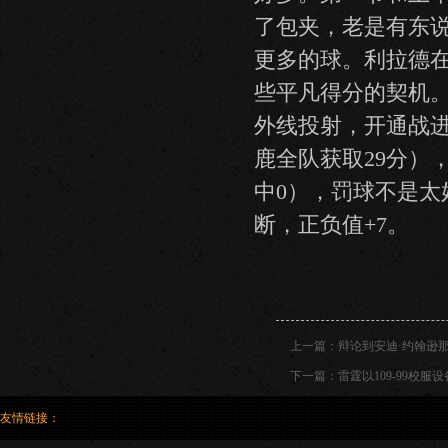
了包夹，老是有东
更多的球。利拉德
些平凡得分的契机
外线投射，开通战进
鹿全队获取29分）
中0），罚球不是太好
断，正负值+7。
上一篇：
辩论到安迪·约翰逊那
下一篇：
雷霆以109-99校服
友情链接：