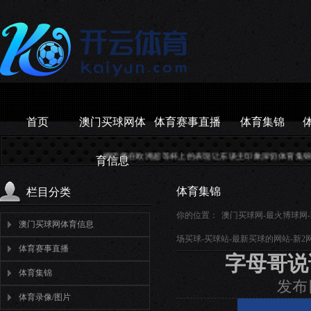
首页
澳门买球网体
体育赛事直播
体育集锦
姆巴佩在欧洲超等杯上的表现让东谈主印象深切体育集锦...
新2
育信息
体育集锦
栏目分类
你的位置：
澳门买球网-最火博球网-现
澳门买球网体育信息
场买球-买球站-最新买球的网站-新2网
体育赛事直播
字母哥说
体育集锦
发布日
体育录像/图片